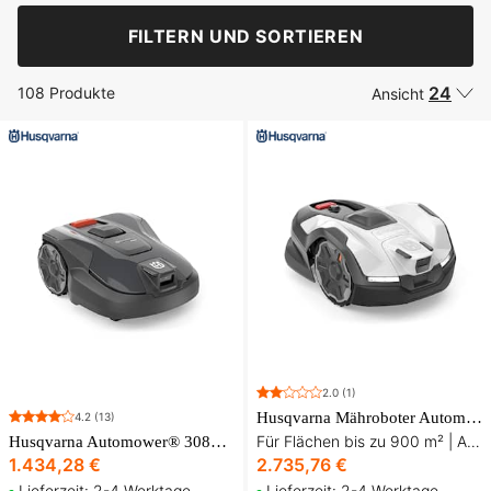
FILTERN UND SORTIEREN
24
108 Produkte
Ansicht
2.0
(1)
Husqvarna Mähroboter Automower® 405VE Nera
4.2
(13)
Für Flächen bis zu 900 m² | AI Vision und satellitengestützte Technologie
Husqvarna Automower® 308V NERA Mähroboter
1.434,28 €
2.735,76 €
Lieferzeit: 2-4 Werktage
Lieferzeit: 2-4 Werktage