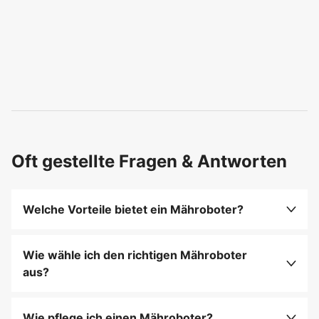
Oft gestellte Fragen & Antworten
Welche Vorteile bietet ein Mähroboter?
Ein Mähroboter spart Zeit, mäht den Rasen
automatisch und sorgt für einen gleichmäßigen
Wie wähle ich den richtigen Mähroboter
Rasenschnitt.
aus?
Berücksichtigen Sie die Größe der Rasenfläche,
die Akkulaufzeit und die Geländeeigenschaften.
Wie pflege ich einen Mähroboter?