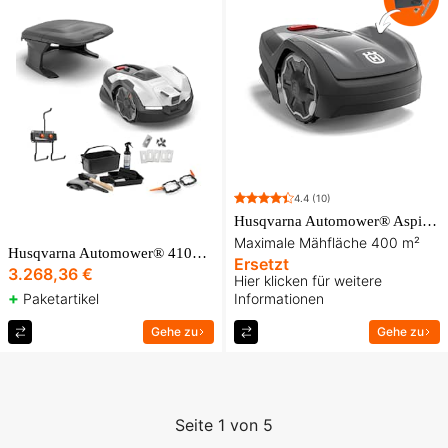
4.4
(10)
Husqvarna Automower® Aspire™ R4 Mähroboter
Maximale Mähfläche 400 m²
Husqvarna Automower® 410VE Black Premium-Paket
Ersetzt
3.268,36 €
Hier klicken für weitere
+
Paketartikel
Informationen
Gehe zu
Gehe zu
Seite 1 von 5