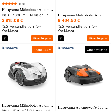
5.0
(9)
Husqvarna Mähroboter Automower® 430V Nera
Bis zu 4800 m² | AI Vision und satellitengestützte Technologie
Husqvarna Mähroboter Automower® 580 EPOS
3.915,08 €
9.464,50 €
Versandfertig in 5-7
Versandfertig in 5-7
Werktagen
Werktagen
Hinzufügen
Hinzufügen
Spare
244 €
Gratis Versand
Husqvarna Mähroboter Automower® 410XE NERA
Husqvarna Automower® 560 EPOS Mähroboter
Bis zu 1500 m² | KI-Vision und satellitenbasierte Technologie