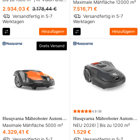
Maximale Mähfläche 12000 m²
2.934,03 €
3.178,44 €
7.516,71 €
Versandfertig in 5-7
Versandfertig in 5-7
Werktagen
Werktagen
Hinzufügen
Hinzufügen
Gratis Versand
4.9
(9)
Husqvarna Mähroboter Automower® 520 EPOS®
Husqvarna Mähroboter Automower® 312V NERA
Maximale Mähfläche 5000 m²
NEU 2026! | Bis zu 1200 m²
4.329,41 €
1.529 €
Versandfertig in 5-7
Versandfertig in 5-7