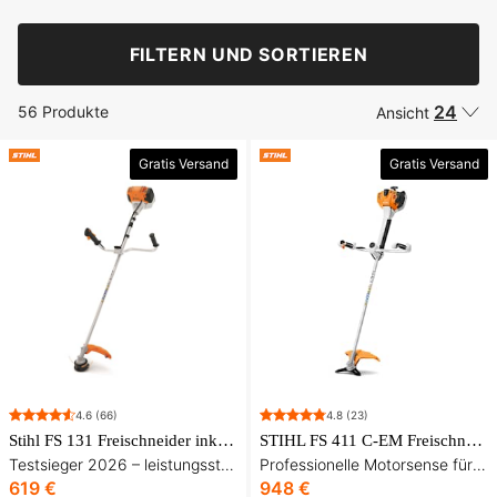
FILTERN UND SORTIEREN
24
56 Produkte
Ansicht
Gratis Versand
Gratis Versand
4.6
(66)
4.8
(23)
Stihl FS 131 Freischneider inkl. Tragegurt und 3 Schneidwerkzeugen
STIHL FS 411 C-EM Freischneider inkl. Tragegurt und drei Schneidausrüstungen
Testsieger 2026 – leistungsstark für Gras, Gestrüpp und kleinere Bäume
Professionelle Motorsense für Gras, Gestrüpp und kleinere Bäume
619 €
948 €