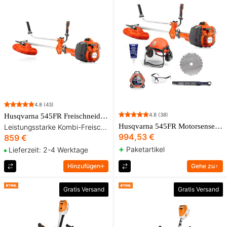
4.8
(43)
4.8
(38)
Husqvarna 545FR Freischneider inkl. Gurt und drei Schneidaufsätzen
Husqvarna 545FR Motorsense-Paket
Leistungsstarke Kombi-Freischneider für Gras, Gestrüpp und kleinere Bäume
994,53 €
859 €
+
Paketartikel
Lieferzeit: 2-4 Werktage
Hinzufügen
Gehe zu
Gratis Versand
Gratis Versand