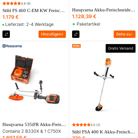
4.8
(6)
Husqvarna Akku-Freischneiderpaket 535iFR
Stihl FS 460 C-EM KW Freischneider Woodcut
1.128,39 €
1.179 €
+
Paketartikel
Lieferzeit: 2-4 Werktage
Hinzufügen
Gehe zu
Gratis Versand
Husqvarna 535iFR Akku-Freischneider inkl. Akkubox
5.0
(2)
Contains 2 B330X & 1 C750X
Stihl FSA 400 K Akku-Freischneider
1.697,56 €