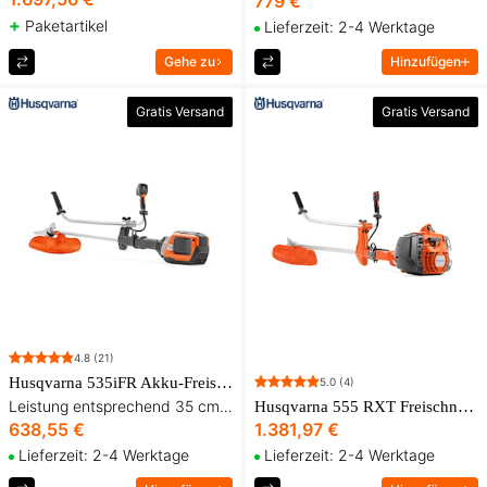
779 €
+
Paketartikel
Lieferzeit: 2-4 Werktage
Gehe zu
Hinzufügen
Gratis Versand
Gratis Versand
4.8
(21)
Husqvarna 535iFR Akku-Freischneider inkl. Tragegurt und drei Schneidausstattungen
5.0
(4)
Leistung entsprechend 35 cm³ – ohne Akku und Ladegerät
Husqvarna 555 RXT Freischneider
638,55 €
1.381,97 €
Lieferzeit: 2-4 Werktage
Lieferzeit: 2-4 Werktage