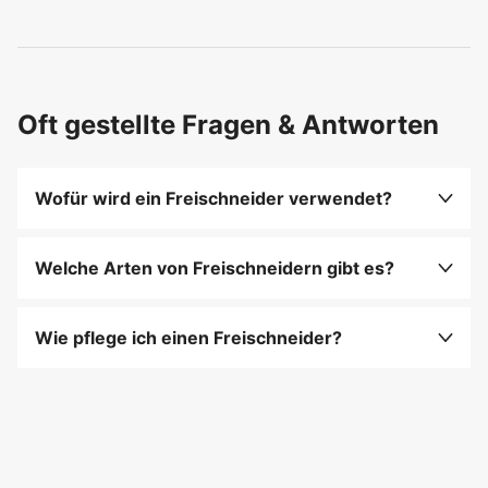
Oft gestellte Fragen & Antworten
Wofür wird ein Freischneider verwendet?
Freischneider eignen sich ideal für das Mähen von
hohem Gras, Dickicht und kleinen Büschen.
Welche Arten von Freischneidern gibt es?
Es gibt Benzin-, Elektro- und
Akku-Freischneider
,
die je nach Gelände und Intensität ausgewählt
Wie pflege ich einen Freischneider?
werden können.
Reinigen Sie das Schneidwerkzeug, überprüfen Sie
die Antriebswelle und schmieren Sie regelmäßig
die Getriebe.