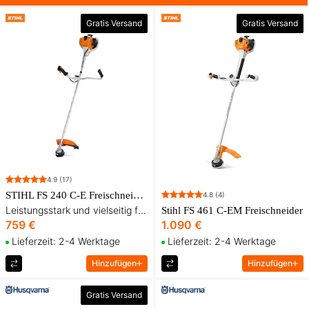
Gratis Versand
Gratis Versand
4.9
(17)
STIHL FS 240 C-E Freischneider inkl. Tragegurt und drei Schneidausrüstungen
4.8
(4)
Leistungsstark und vielseitig für Gras, Gestrüpp und kleinere Stämme
Stihl FS 461 C-EM Freischneider
759 €
1.090 €
Lieferzeit: 2-4 Werktage
Lieferzeit: 2-4 Werktage
Hinzufügen
Hinzufügen
Gratis Versand