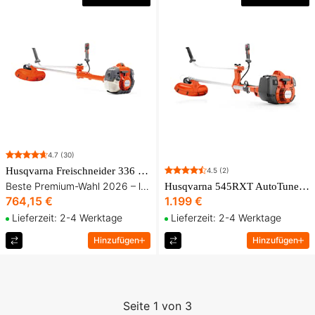
4.7
(30)
Husqvarna Freischneider 336 FR inkl. Gurt und drei Schneidaufsätzen
4.5
(2)
Beste Premium-Wahl 2026 – leichte Kombi-Freischneider für Gras, Gestrüpp und Waldrodung
Husqvarna 545RXT AutoTune™ Freischneider
764,15 €
1.199 €
Lieferzeit: 2-4 Werktage
Lieferzeit: 2-4 Werktage
Hinzufügen
Hinzufügen
Seite 1 von 3