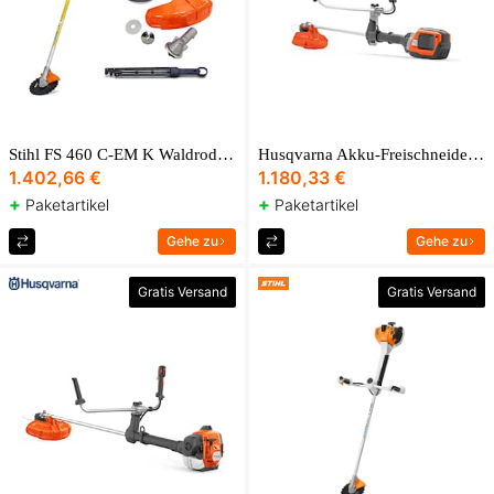
Stihl FS 460 C-EM K Waldrodungspaket
Husqvarna Akku-Freischneider-Set 535 iRXT
1.402,66 €
1.180,33 €
+
+
Paketartikel
Paketartikel
Gehe zu
Gehe zu
Gratis Versand
Gratis Versand