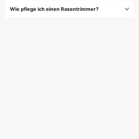
passend zu Ihrem Garten und Komfort.
Wie pflege ich einen Rasentrimmer?
Reinigen Sie den Trimmerkopf nach jedem
Gebrauch und tauschen Sie die Fadenspule
regelmäßig aus.