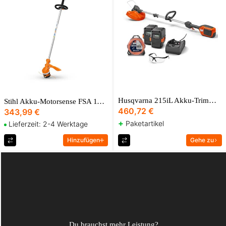
Husqvarna 215iL Akku-Trimmer Plus
Stihl Akku-Motorsense FSA 110 R
460,72 €
343,99 €
+
Paketartikel
Lieferzeit: 2-4 Werktage
Hinzufügen
Gehe zu
Du brauchst mehr Leistung?