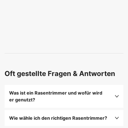
Oft gestellte Fragen & Antworten
Was ist ein Rasentrimmer und wofür wird
er genutzt?
Rasentrimmer dienen dazu, Kanten und schwer
zugängliche Bereiche von Rasenflächen sauber zu
Wie wähle ich den richtigen Rasentrimmer?
halten.
Achten Sie auf Antrieb, Schnittbreite und Gewicht,