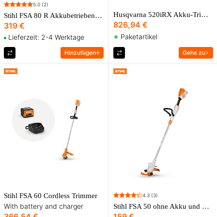
5.0
(2)
Husqvarna 520iRX Akku-Trimmer-Paket
Stihl FSA 80 R Akkubetriebener Rasentrimmer
826,94 €
319 €
+
Paketartikel
Lieferzeit: 2-4 Werktage
Hinzufügen
Gehe zu
Stihl FSA 60 Cordless Trimmer
4.3
(3)
With battery and charger
Stihl FSA 50 ohne Akku und Ladegerät
366,54 €
159 €