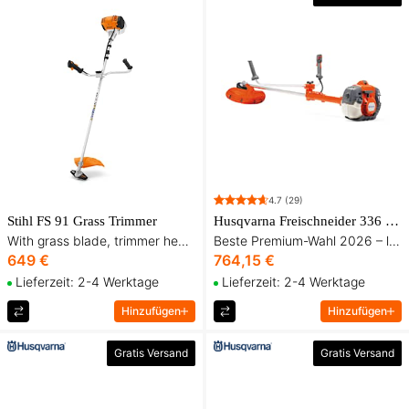
4.7
(29)
Stihl FS 91 Grass Trimmer
Husqvarna Freischneider 336 FR inkl. Gurt und drei Schneidaufsätzen
With grass blade, trimmer head and harness
Beste Premium-Wahl 2026 – leichte Kombi-Freischneider für Gras, Gestrüpp und Waldrodung
649 €
764,15 €
Lieferzeit: 2-4 Werktage
Lieferzeit: 2-4 Werktage
Hinzufügen
Hinzufügen
Gratis Versand
Gratis Versand