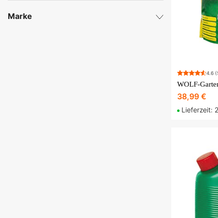
Marke
Algomin
Substral
Weibulls
WOLF-Garten
4.6
(
38,99 €
Lieferzeit: