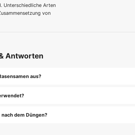
. Unterschiedliche Arten
e Zusammensetzung von
 & Antworten
n Rasensamen aus?
uf Lichtverhältnissen, Nutzung des Rasens und
erwendet?
stoffe, die das Wachstum fördern und den Rasen
n nach dem Düngen?
um den Dünger gleichmäßig aufzunehmen, und mähen Sie er