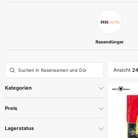
Rasendünger
Ansicht
2
Kategorien
Rasendünger
Rasensamen
Preis
Lagerstatus
Auf Lager, Lieferzeit 2-4 Werktage
€
€