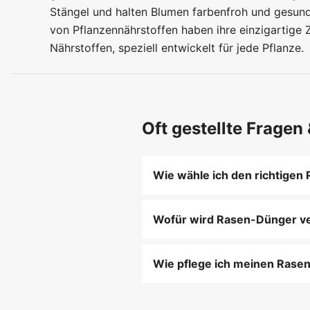
Stängel und halten Blumen farbenfroh und gesund
von Pflanzennährstoffen haben ihre einzigartig
Nährstoffen, speziell entwickelt für jede Pflanze.
Oft gestellte Fragen
Wie wähle ich den richtige
Wählen Sie Samen basierend a
Bodenbeschaffenheit.
Wofür wird Rasen-Dünger v
Dünger liefert wichtige Nähr
widerstandsfähiger machen.
Wie pflege ich meinen Rase
Wässern Sie den Rasen gut, 
nach einigen Tagen.