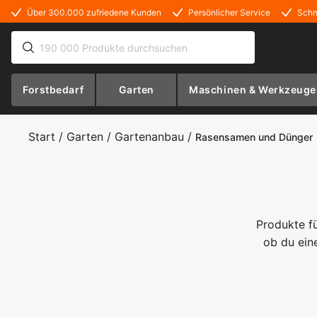
Über 300.000 zufriedene Kunden
Persönlicher Service
Schn
Forstbedarf
Garten
Maschinen & Werkzeuge
Start
/
Garten
/
Gartenanbau
/
Rasensamen und Dünger
Produkte f
ob du ein