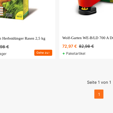
Wolf-Garten WE-B/LD 700 A D
 Herbstdünger Rasen 2,5 kg
72,97 €
82,98 €
,98 €
Gehe zu
+
Paketartikel
ager
Seite 1 von 1
1