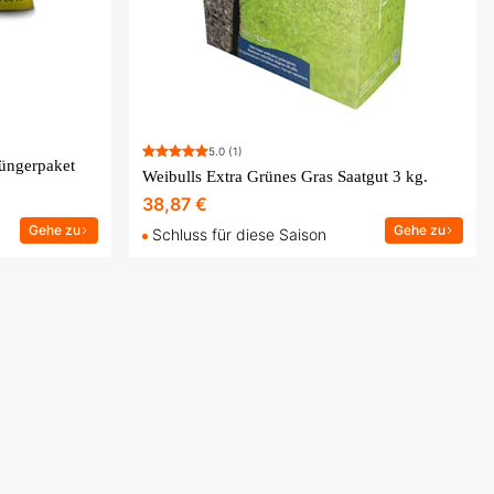
5.0
(1)
üngerpaket
Weibulls Extra Grünes Gras Saatgut 3 kg.
38,87 €
Gehe zu
Gehe zu
Schluss für diese Saison