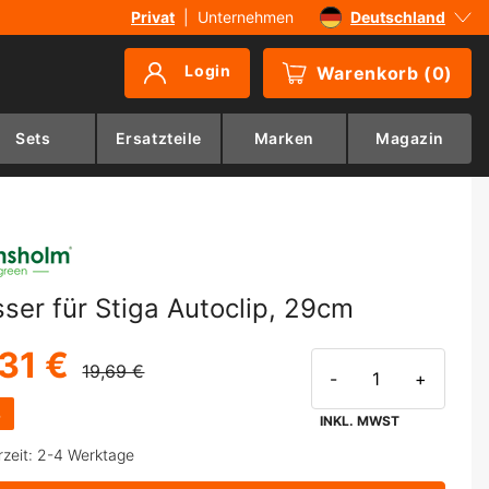
Privat
|
Unternehmen
Deutschland
Sverige
Login
Warenkorb
(
0
)
Danmark
Suomi
Sets
Ersatzteile
Marken
Magazin
Norge
ser für Stiga Autoclip, 29cm
,31 €
19,69 €
-
+
%
INKL. MWST
rzeit: 2-4 Werktage