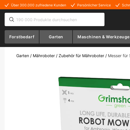
Über 300.000 zufriedene Kunden
Persönlicher Service
Schn
Forstbedarf
Garten
Maschinen & Werkzeuge
Garten
/
Mähroboter
/
Zubehör für Mähroboter
/
Messer für 