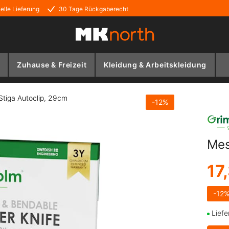
elle Lieferung
30 Tage Rückgaberecht
Zuhause & Freizeit
Kleidung & Arbeitskleidung
Stiga Autoclip, 29cm
-
12
%
Mes
17
-
12
Liefe