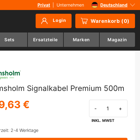
Privat
|
Unternehmen
Deutschland
Sverige
Login
Warenkorb
(
0
)
Danmark
Suomi
Sets
Ersatzteile
Marken
Magazin
Norge
msholm Signalkabel Premium 500m
9,63 €
-
+
INKL. MWST
rzeit: 2-4 Werktage