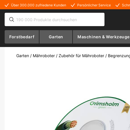
Über 300.000 zufriedene Kunden
Persönlicher Service
Schn
Forstbedarf
Garten
Maschinen & Werkzeuge
Garten
/
Mähroboter
/
Zubehör für Mähroboter
/
Begrenzun