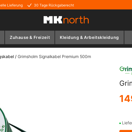
elle Lieferung
30 Tage Rückgaberecht
Zuhause & Freizeit
Kleidung & Arbeitskleidung
gskabel
/
Grimsholm Signalkabel Premium 500m
Gri
14
Liefe