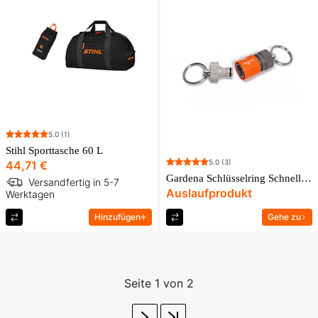
5.0
(1)
Stihl Sporttasche 60 L
5.0
(3)
44,71 €
Gardena Schlüsselring Schnellkupplung
Versandfertig in 5-7
Auslaufprodukt
Werktagen
Hinzufügen
Gehe zu
Seite 1 von 2