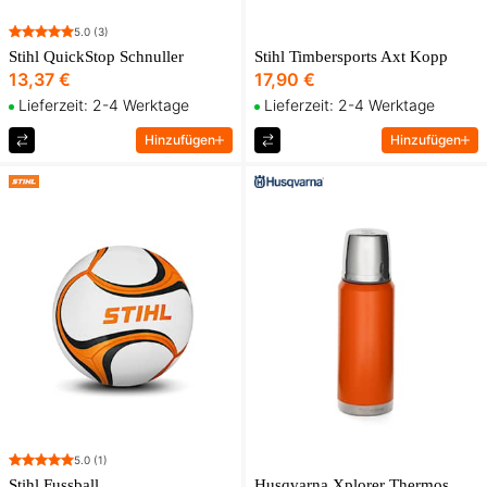
5.0
(3)
Stihl QuickStop Schnuller
Stihl Timbersports Axt Kopp
13,37 €
17,90 €
Lieferzeit: 2-4 Werktage
Lieferzeit: 2-4 Werktage
Hinzufügen
Hinzufügen
5.0
(1)
Stihl Fussball
Husqvarna Xplorer Thermos