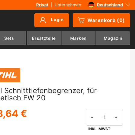
Privat
|
Unternehmen
Deutschland
Sverige
Login
Warenkorb
(
0
)
Danmark
Suomi
Sets
Ersatzteile
Marken
Magazin
Norge
hl Schnitttiefenbegrenzer, für
etisch FW 20
8,64 €
-
+
INKL. MWST