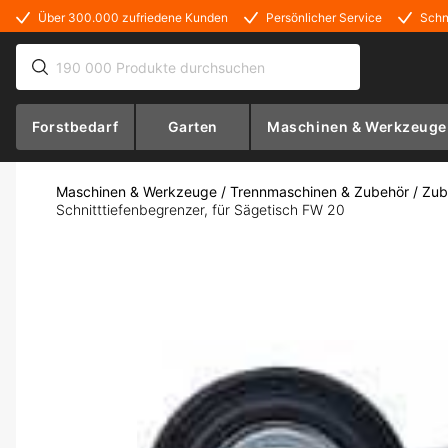
Über 300.000 zufriedene Kunden
Persönlicher Service
Schn
Forstbedarf
Garten
Maschinen & Werkzeuge
Maschinen & Werkzeuge
/
Trennmaschinen & Zubehör
/
Zub
Schnitttiefenbegrenzer, für Sägetisch FW 20