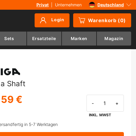
Privat
|
Unternehmen
Deutschland
Sverige
Login
Warenkorb
(
0
)
Danmark
Suomi
Sets
Ersatzteile
Marken
Magazin
Norge
ga Shaft
,59 €
-
+
INKL. MWST
ersandfertig in 5-7 Werktagen