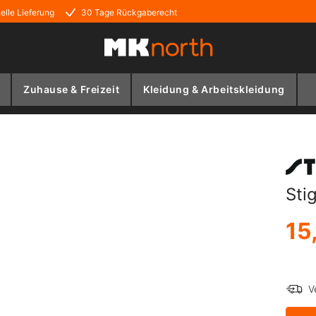
elle Lieferung
30 Tage Rückgaberecht
Zuhause & Freizeit
Kleidung & Arbeitskleidung
Sti
15
V