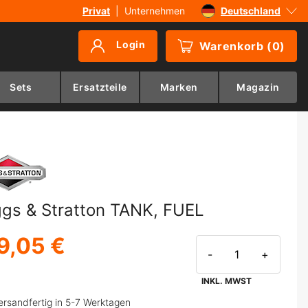
Privat
|
Unternehmen
Deutschland
Sverige
Login
Warenkorb
(
0
)
Danmark
Suomi
Sets
Ersatzteile
Marken
Magazin
Norge
ggs & Stratton TANK, FUEL
9,05 €
-
+
INKL. MWST
ersandfertig in 5-7 Werktagen