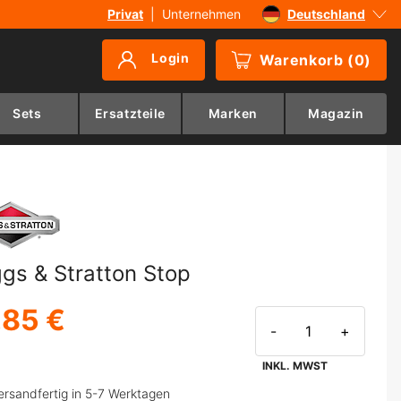
Privat
|
Unternehmen
Deutschland
Sverige
Login
Warenkorb
(
0
)
Danmark
Suomi
Sets
Ersatzteile
Marken
Magazin
Norge
ggs & Stratton Stop
,85 €
-
+
INKL. MWST
ersandfertig in 5-7 Werktagen