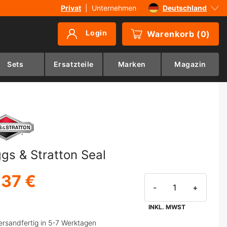
Privat
|
Unternehmen
Deutschland
Sverige
Login
Warenkorb
(
0
)
Danmark
Suomi
Sets
Ersatzteile
Marken
Magazin
Norge
ggs & Stratton Seal
,37 €
-
+
INKL. MWST
ersandfertig in 5-7 Werktagen