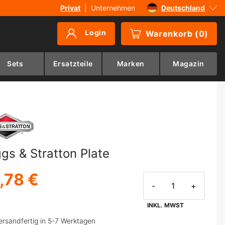
Privat
|
Unternehmen
Deutschland
Sverige
Login
Warenkorb
(
0
)
Danmark
Suomi
Sets
Ersatzteile
Marken
Magazin
Norge
ggs & Stratton Plate
,78 €
-
+
INKL. MWST
ersandfertig in 5-7 Werktagen