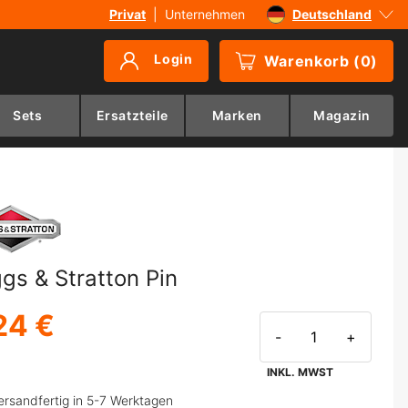
Privat
|
Unternehmen
Deutschland
Sverige
Login
Warenkorb
(
0
)
Danmark
Suomi
Sets
Ersatzteile
Marken
Magazin
Norge
ggs & Stratton Pin
24 €
-
+
INKL. MWST
ersandfertig in 5-7 Werktagen