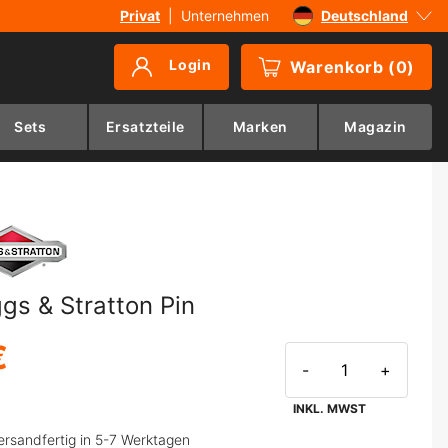
Privat
|
Unternehmen
Deutschland
Sverige
Login
Warenkorb
(
0
)
Danmark
Suomi
Sets
Ersatzteile
Marken
Magazin
Norge
ggs & Stratton Pin
€
-
+
INKL. MWST
ersandfertig in 5-7 Werktagen