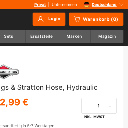
Privat
|
Unternehmen
Deutschland
Sverige
Login
Warenkorb
(
0
)
Danmark
Suomi
Sets
Ersatzteile
Marken
Magazin
Norge
ggs & Stratton Hose, Hydraulic
2,99 €
-
+
INKL. MWST
ersandfertig in 5-7 Werktagen