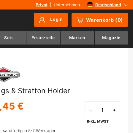
Privat
|
Unternehmen
Deutschland
Sverige
Login
Warenkorb
(
0
)
Danmark
Suomi
Sets
Ersatzteile
Marken
Magazin
Norge
ggs & Stratton Holder
,45 €
-
+
INKL. MWST
ersandfertig in 5-7 Werktagen