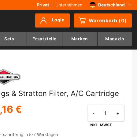
Privat
|
Unternehmen
Deutschland
Sverige
Login
Warenkorb
(
0
)
Danmark
Suomi
Sets
Ersatzteile
Marken
Magazin
Norge
ggs & Stratton Filter, A/C Cartridge
,16 €
-
+
INKL. MWST
ersandfertig in 5-7 Werktagen