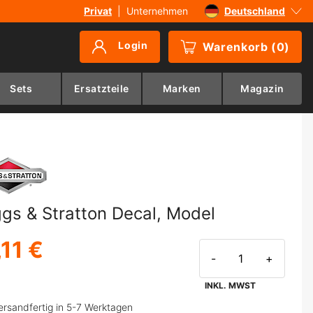
Privat
|
Unternehmen
Deutschland
Sverige
Login
Warenkorb
(
0
)
Danmark
Suomi
Sets
Ersatzteile
Marken
Magazin
Norge
ggs & Stratton Decal, Model
,11 €
-
+
INKL. MWST
ersandfertig in 5-7 Werktagen