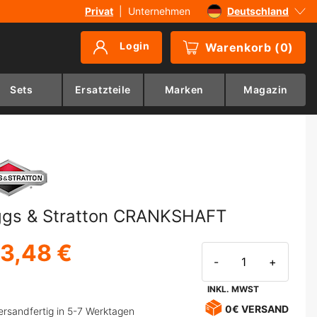
Privat
|
Unternehmen
Deutschland
Sverige
Login
Warenkorb
(
0
)
Danmark
Suomi
Sets
Ersatzteile
Marken
Magazin
Norge
ggs & Stratton CRANKSHAFT
3,48 €
-
+
INKL. MWST
0€ VERSAND
ersandfertig in 5-7 Werktagen