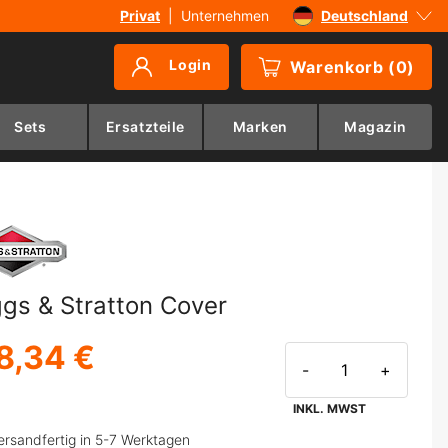
Privat
|
Unternehmen
Deutschland
Sverige
Login
Warenkorb
(
0
)
Danmark
Suomi
Sets
Ersatzteile
Marken
Magazin
Norge
ggs & Stratton Cover
8,34 €
-
+
INKL. MWST
ersandfertig in 5-7 Werktagen