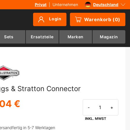
Privat
|
Unternehmen
Deutschland
Sverige
Login
Warenkorb
(
0
)
Danmark
Suomi
Sets
Ersatzteile
Marken
Magazin
Norge
ggs & Stratton Connector
,04 €
-
+
INKL. MWST
ersandfertig in 5-7 Werktagen