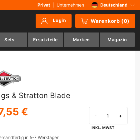
Privat
|
Unternehmen
Deutschland
Sverige
Login
Warenkorb
(
0
)
Danmark
Suomi
Sets
Ersatzteile
Marken
Magazin
Norge
ggs & Stratton Blade
7,55 €
-
+
INKL. MWST
ersandfertig in 5-7 Werktagen