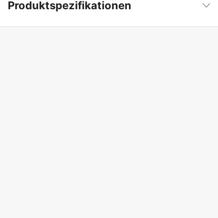
Produktspezifikationen
Produktfilterung
Rasenmäher
Weniger anzeigen
Leistung
1.9 kW
Antriebsquelle
Benzin 4-Takt
Zylindervolumen
123 cm³
Antrieb
no
Schnittbreite
46 cm
Maximale Schnitthöhe
65 mm
Minimale Schnitthöhe
22 mm
Elektrostart
no
Motorhersteller
STIGA