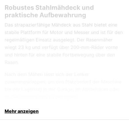
Robustes Stahlmähdeck und
praktische Aufbewahrung
Das strapazierfähige Mähdeck aus Stahl bietet eine
stabile Plattform für Motor und Messer und ist für den
regelmäßigen Einsatz ausgelegt. Der Rasenmäher
wiegt 23 kg und verfügt über 200-mm-Räder vorne
und hinten für eine stabile Fortbewegung über den
Rasen.
Nach dem Mähen lässt sich der Lenker
zusammenklappen, um den Platzbedarf der Maschine
bei der Lagerung in der Garage, im Abstellraum oder
im Geräteschuppen zu verringern.
Mehr anzeigen