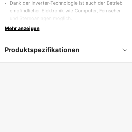
Dank der Inverter-Technologie ist auch der Betrieb
empfindlicher Elektronik wie Computer, Fernseher
und Stereoanlagen möglich.
Mehr anzeigen
Produktspezifikationen
Produktfilterung
Invertergenerator
Weniger anzeigen
Leistung (P), konstant
1.6 kW
Leistung (P), max
2 kW
Leistung (S), kontinuierlich
2 kVA
Leistung, kontinuierlich
1600 W
Faser
1-fasig