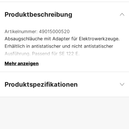
Produktbeschreibung
Artikelnummer:
49015000520
Absaugschläuche mit Adapter für Elektrowerkzeuge.
Erhältlich in antistatischer und nicht antistatischer
Ausführung. Passend für SE 122 E.
Mehr anzeigen
Produktspezifikationen
Produktfilterung
Schläuche
Weniger anzeigen
Globale Garantie
yes
Garantie
1 Jahre