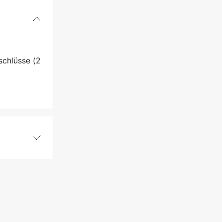
schlüsse (2
Zubehör
1 Jahre
yes