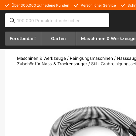
Über 300.000 zufriedene Kunden
Persönlicher Service
Schn
Forstbedarf
Garten
Maschinen & Werkzeuge
Maschinen & Werkzeuge
/
Reinigungsmaschinen
/
Nasssaug
Zubehör für Nass-& Trockensauger
/
Stihl Grobreinigungsset