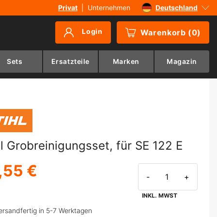
Privat
|
Unternehmen
Deutschland
Sverige
Login
Warenkorb
(
0
)
Danmark
Suomi
Sets
Ersatzteile
Marken
Magazin
Norge
hl Grobreinigungsset, für SE 122 E
,55 €
-
+
INKL. MWST
ersandfertig in 5-7 Werktagen