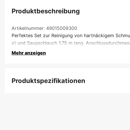
Produktbeschreibung
Artikelnummer:
49015009300
Perfektes Set zur Reinigung von hartnäckigem Schmu
x) und Saugschlauch 1,75 m lang. Anschlussdurchmes
Mehr anzeigen
Produktspezifikationen
Produktfilterung
Garantie
Globale Garantie