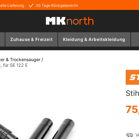
elle Lieferung
30 Tage Rückgaberecht
Zuhause & Freizeit
Kleidung & Arbeitskleidung
er & Trockensauger
/
, für SE 122 E
Sti
75
V