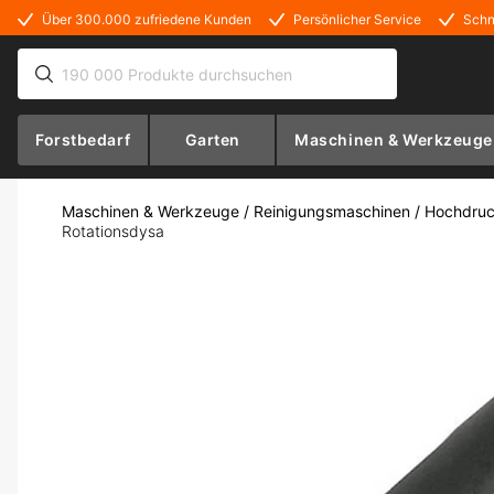
Über 300.000 zufriedene Kunden
Persönlicher Service
Schn
Forstbedarf
Garten
Maschinen & Werkzeuge
Maschinen & Werkzeuge
/
Reinigungsmaschinen
/
Hochdruc
Rotationsdysa