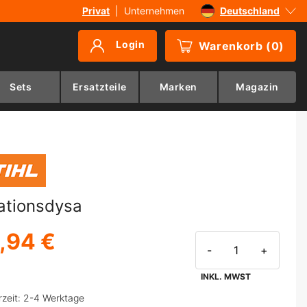
Privat
|
Unternehmen
Deutschland
Sverige
Login
Warenkorb
(
0
)
Danmark
Suomi
Sets
Ersatzteile
Marken
Magazin
Norge
ationsdysa
,94 €
-
+
INKL. MWST
rzeit: 2-4 Werktage