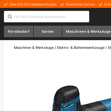
Über 300.000 zufriedene Kunden
Persönlicher Service
Schn
Forstbedarf
Garten
Maschinen & Werkzeuge
Maschinen & Werkzeuge
/
Elektro- & Batteriewerkzeuge
/
S