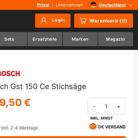
Privat
|
Unternehmen
Deutschland
Sverige
Login
Warenkorb
(
0
)
Danmark
Suomi
Sets
Ersatzteile
Marken
Magazin
Norge
ch Gst 150 Ce Stichsäge
9,50 €
-
+
INKL. MWST
0€ VERSAND
rzeit: 2-4 Werktage