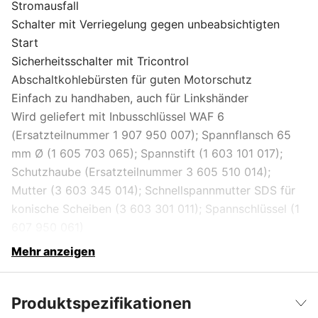
Stromausfall
Schalter mit Verriegelung gegen unbeabsichtigten
Start
Sicherheitsschalter mit Tricontrol
Abschaltkohlebürsten für guten Motorschutz
Einfach zu handhaben, auch für Linkshänder
Wird geliefert mit Inbusschlüssel WAF 6
(Ersatzteilnummer 1 907 950 007); Spannflansch 65
mm Ø (1 605 703 065); Spannstift (1 603 101 017);
Schutzhaube (Ersatzteilnummer 3 605 510 014);
Mutter (3 603 345 014); Schnellspannmutter SDS für
konische Scheiben (3 603 301 011); Spannschlüssel (1
607 950 061)
Mehr anzeigen
Produktspezifikationen