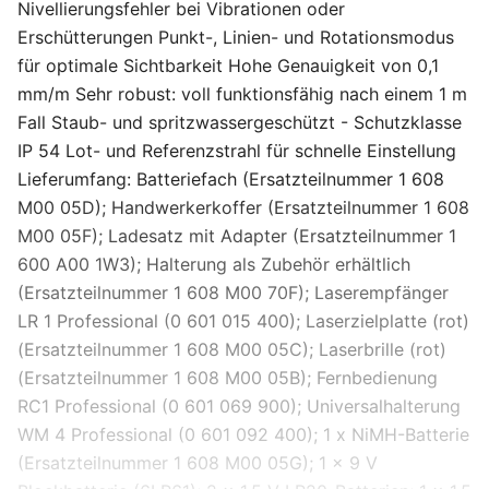
Nivellierungsfehler bei Vibrationen oder
Erschütterungen Punkt-, Linien- und Rotationsmodus
für optimale Sichtbarkeit Hohe Genauigkeit von 0,1
mm/m Sehr robust: voll funktionsfähig nach einem 1 m
Fall Staub- und spritzwassergeschützt - Schutzklasse
IP 54 Lot- und Referenzstrahl für schnelle Einstellung
Lieferumfang: Batteriefach (Ersatzteilnummer 1 608
M00 05D); Handwerkerkoffer (Ersatzteilnummer 1 608
M00 05F); Ladesatz mit Adapter (Ersatzteilnummer 1
600 A00 1W3); Halterung als Zubehör erhältlich
(Ersatzteilnummer 1 608 M00 70F); Laserempfänger
LR 1 Professional (0 601 015 400); Laserzielplatte (rot)
(Ersatzteilnummer 1 608 M00 05C); Laserbrille (rot)
(Ersatzteilnummer 1 608 M00 05B); Fernbedienung
RC1 Professional (0 601 069 900); Universalhalterung
WM 4 Professional (0 601 092 400); 1 x NiMH-Batterie
(Ersatzteilnummer 1 608 M00 05G); 1 x 9 V