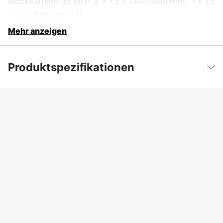
Blockbatterie (6LR61); 2 x 1,5 V LR20-Batterien; 1 x 1,5
V LR6-Batterie (AA)
Mehr anzeigen
Produktspezifikationen
Laserfarbe
Rot
Weniger anzeigen
Arbeitsbereich mit Empfänger
300 m
Arbeitsbereich ohne Empfänger
60 m
Genauigkeit
± 0,1 mm/m
Selbstnivellierungsintervall
± 5° (8%)
Nivellierungszeit
15 s
Rotationsgeschwindigkeiten
150, 300, 600 r/min