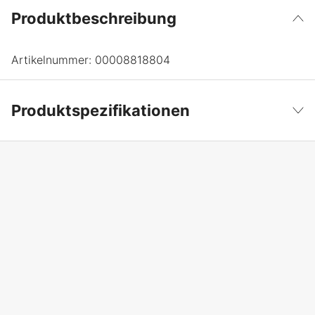
Produktbeschreibung
Artikelnummer:
00008818804
Produktspezifikationen
Produktfilterung
Kombikanister
Weniger anzeigen
Garantie
1 Jahre