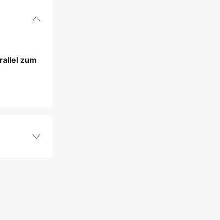
rallel zum
Düsen
yes
1 Jahre