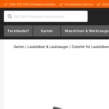
Über 300.000 zufriedene Kunden
Persönlicher Service
Schn
Forstbedarf
Garten
Maschinen & Werkzeuge
Garten
/
Laubbläser & Laubsauger
/
Zubehör für Laubbläser