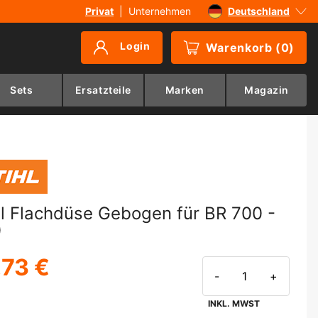
Privat
|
Unternehmen
Deutschland
Sverige
Login
Warenkorb
(
0
)
Danmark
Suomi
Sets
Ersatzteile
Marken
Magazin
Norge
hl Flachdüse Gebogen für BR 700 -
0
,73 €
-
+
INKL. MWST