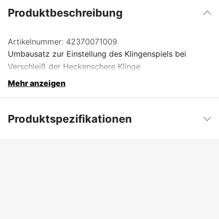
Produktbeschreibung
Artikelnummer:
42370071009
Umbausatz zur Einstellung des Klingenspiels bei
Verschleiß der Heckenschere Klinge
Mehr anzeigen
Produktspezifikationen
Produktfilterung
Andere Zubehör
Weniger anzeigen
Globale Garantie
yes
Garantie
1 Jahre