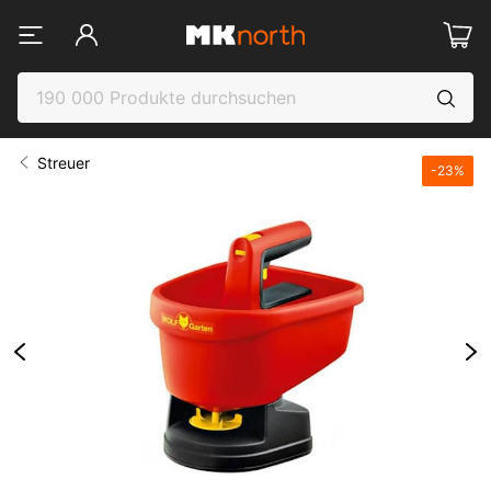
Streuer
-
23
%