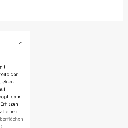
mit
eite der
 einen
auf
nopf, dann
 Erhitzen
at einen
Oberflächen
it