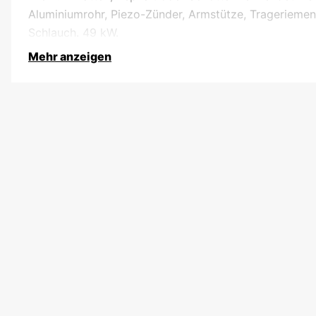
Aluminiumrohr, Piezo-Zünder, Armstütze, Trageriemen
Schlauch. 49 kW.
Mehr anzeigen