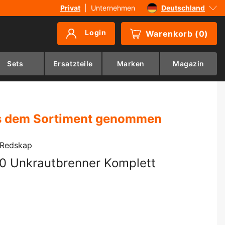
Privat
|
Unternehmen
Deutschland
Sverige
Login
Warenkorb
(
0
)
Danmark
Suomi
Sets
Ersatzteile
Marken
Magazin
Norge
 dem Sortiment genommen
 Redskap
0 Unkrautbrenner Komplett