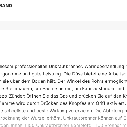
RSAND
diesem professionellen Unkrautbrenner. Wärmebehandlung 
gonomie und gute Leistung. Die Düse bietet eine Arbeitsbr
sie über dem Boden hält. Der Winkel des Rohrs ermöglicht
wie Steinmauern, um Bäume herum, um Fahrradständer und 
iezo-Zünder: Öffnen Sie das Gas und drücken Sie auf den K
flamme wird durch Drücken des Knopfes am Griff aktiviert.
e schnellste und beste Wirkung zu erzielen. Die Abtötung h
ustrocknung der Wurzel erhöht. Unkrautbrenner können auf 
rden. Inhalt T100 Unkrautbrenner komplett: T100 Brenner m