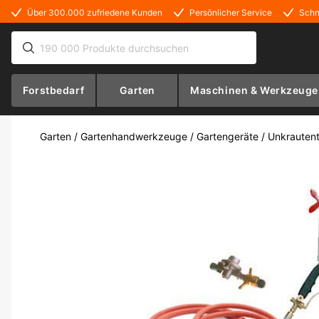
Über 300.000 zufriedene Kunden
Persönlicher Service
Schn
Forstbedarf
Garten
Maschinen & Werkzeuge
Garten
/
Gartenhandwerkzeuge
/
Gartengeräte
/
Unkrautent