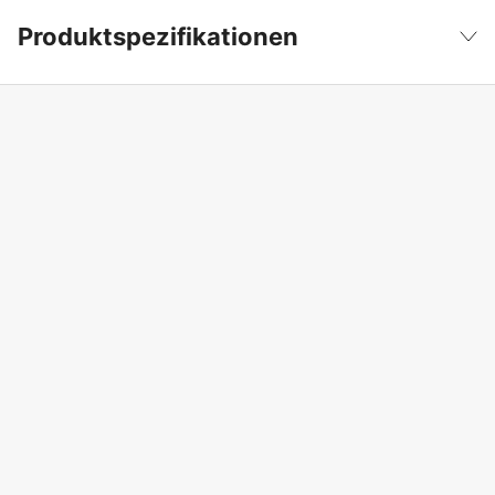
Produktspezifikationen
Produktfilterung
Erdbohrer
Weniger anzeigen
Globale Garantie
yes
Garantie
1 Jahre