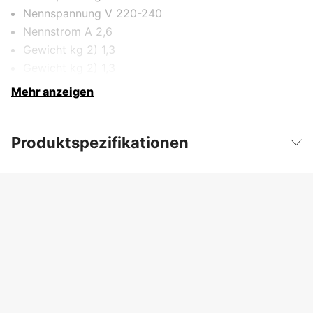
Nennspannung V 220-240
Nennstrom A 2,6
Gewicht kg 2) 1,3
Gewicht kg 2) 1,3
Mehr anzeigen
Produktspezifikationen
Produktfilterung
Batterieladegerät
Weniger anzeigen
Leistung
0.6 kW
Ladestrom
12 A
Gewicht
1.3 kg
Batteriespannung
36 V