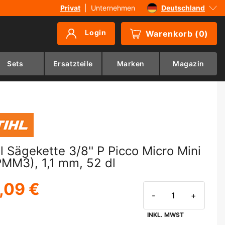
Privat
|
Unternehmen
Deutschland
Sverige
Login
Warenkorb
(
0
)
Danmark
Suomi
Sets
Ersatzteile
Marken
Magazin
Norge
hl Sägekette 3/8'' P Picco Micro Mini
PMM3), 1,1 mm, 52 dl
,09 €
-
+
INKL. MWST