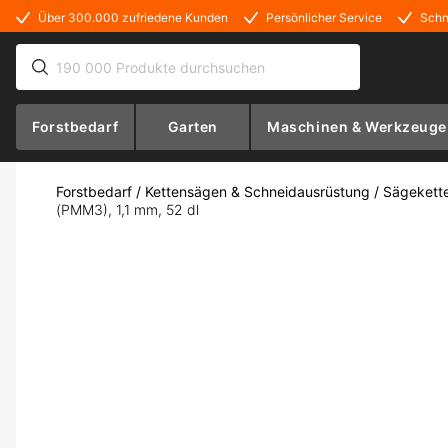
Über 300.000 zufriedene Kunden
Persönlicher Service
Schn
Forstbedarf
Garten
Maschinen & Werkzeuge
Forstbedarf
/
Kettensägen & Schneidausrüstung
/
Sägekett
(PMM3), 1,1 mm, 52 dl