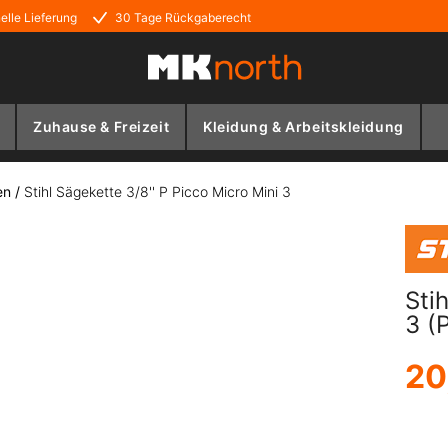
elle Lieferung
30 Tage Rückgaberecht
Zuhause & Freizeit
Kleidung & Arbeitskleidung
en
/
Stihl Sägekette 3/8'' P Picco Micro Mini 3
Sti
3 (
20