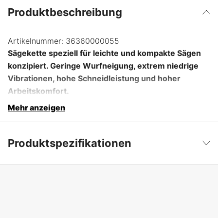
Produktbeschreibung
Artikelnummer:
36360000055
Sägekette speziell für leichte und kompakte Sägen
konzipiert. Geringe Wurfneigung, extrem niedrige
Vibrationen, hohe Schneidleistung und hoher
Arbeitskomfort.
Mehr anzeigen
Produktspezifikationen
Anzahl der Antriebsglieder
55 Stk.
Weniger anzeigen
Treibgliedbreite
1,3 mm
Kettenteilung
3/8'' P