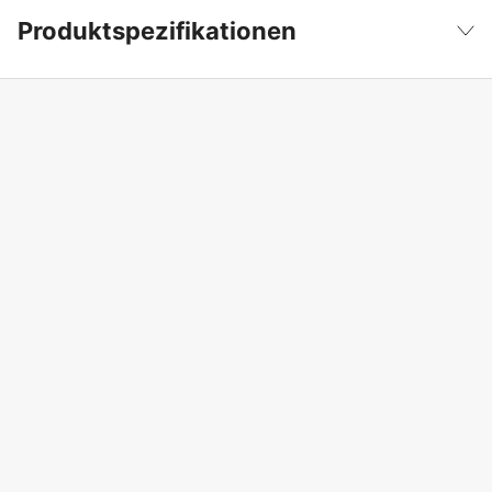
Produktspezifikationen
Anzahl der Antriebsglieder
48 Stk.
Weniger anzeigen
Treibgliedbreite
1,6 mm
Kettenteilung
.404''
Kurznummer
RCK
Schneidkantentyp
Standard
Garantie
1 Jahre
Globale Garantie
yes