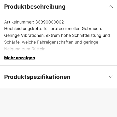
Produktbeschreibung
Artikelnummer:
36390000062
Hochleistungskette für professionellen Gebrauch.
Geringe Vibrationen, extrem hohe Schnittleistung und
Schärfe, weiche Fahreigenschaften und geringe
Neigung zum Rütteln.
Mehr anzeigen
Produktspezifikationen
Anzahl der Antriebsglieder
62 Stk.
Weniger anzeigen
Treibgliedbreite
1,6 mm
Kettenteilung
.325''