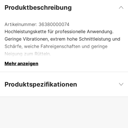
Produktbeschreibung
Artikelnummer:
36380000074
Hochleistungskette für professionelle Anwendung.
Geringe Vibrationen, extrem hohe Schnittleistung und
Schärfe, weiche Fahreigenschaften und geringe
Neigung zum Rütteln.
Mehr anzeigen
Produktspezifikationen
Anzahl der Antriebsglieder
74 Stk.
Weniger anzeigen
Treibgliedbreite
1,5 mm
Kettenteilung
.325''