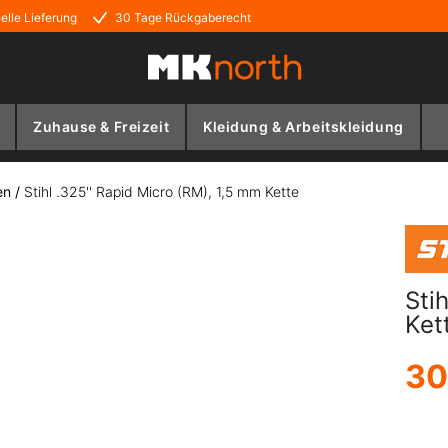
elle Lieferung
30 Tage Rückgaberecht
Zuhause & Freizeit
Kleidung & Arbeitskleidung
en
/
Stihl .325'' Rapid Micro (RM), 1,5 mm Kette
Sti
Ket
30