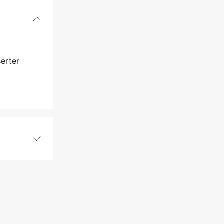
erter
64 Stk.
1,5 mm
.325''