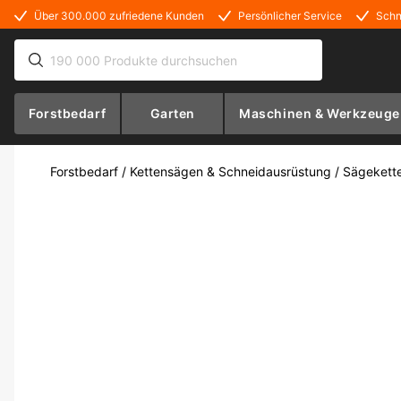
Über 300.000 zufriedene Kunden
Persönlicher Service
Schn
Forstbedarf
Garten
Maschinen & Werkzeuge
Forstbedarf
/
Kettensägen & Schneidausrüstung
/
Sägekett