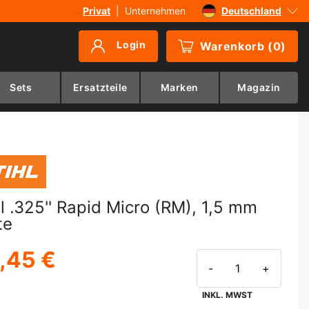
Privat
|
Unternehmen
Deutschland
Sverige
Login
Warenkorb
(
0
)
Danmark
Suomi
Sets
Ersatzteile
Marken
Magazin
Norge
hl .325'' Rapid Micro (RM), 1,5 mm
te
,45 €
-
+
INKL. MWST