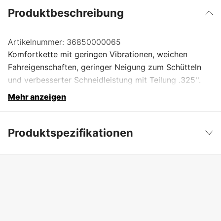
Produktbeschreibung
Artikelnummer:
36850000065
Komfortkette mit geringen Vibrationen, weichen
Fahreigenschaften, geringer Neigung zum Schütteln
und verbesserter Schneidleistung mit Teilung .325''.
Mehr anzeigen
Produktspezifikationen
Anzahl der Antriebsglieder
65 Stk.
Weniger anzeigen
Treibgliedbreite
1,5 mm
Kettenteilung
.325''