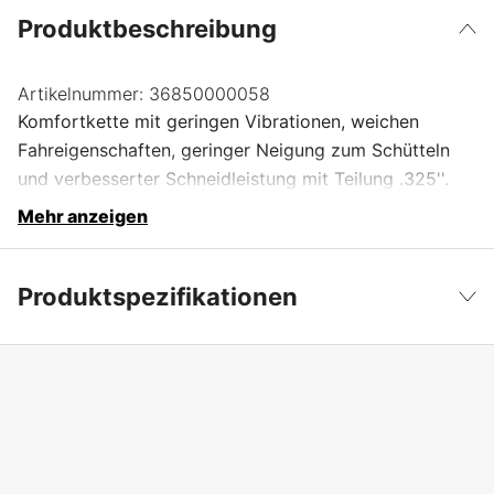
Produktbeschreibung
Artikelnummer:
36850000058
Komfortkette mit geringen Vibrationen, weichen
Fahreigenschaften, geringer Neigung zum Schütteln
und verbesserter Schneidleistung mit Teilung .325''.
Mehr anzeigen
Produktspezifikationen
Anzahl der Antriebsglieder
58 Stk.
Weniger anzeigen
Treibgliedbreite
1,5 mm
Kettenteilung
.325''