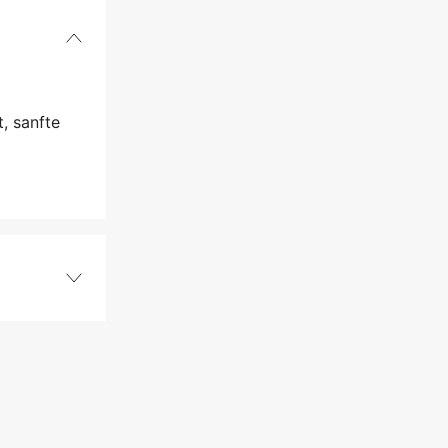
, sanfte
92 Stk.
1,6 mm
3/8''