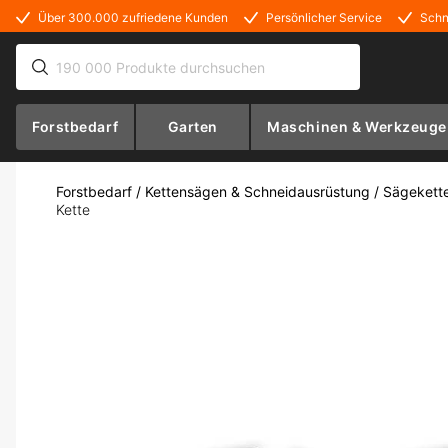
Über 300.000 zufriedene Kunden
Persönlicher Service
Schn
Forstbedarf
Garten
Maschinen & Werkzeuge
Forstbedarf
/
Kettensägen & Schneidausrüstung
/
Sägekett
Kette