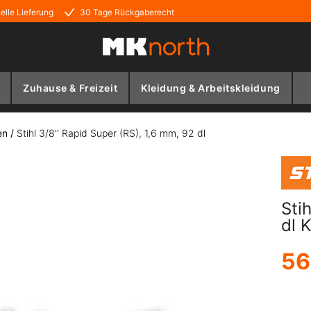
elle Lieferung
30 Tage Rückgaberecht
Zuhause & Freizeit
Kleidung & Arbeitskleidung
en
/
Stihl 3/8'' Rapid Super (RS), 1,6 mm, 92 dl
Sti
dl 
56