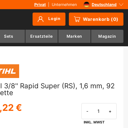
Privat
|
Unternehmen
Deutschland
Sverige
Login
Warenkorb
(
0
)
Danmark
Suomi
Sets
Ersatzteile
Marken
Magazin
Norge
hl 3/8'' Rapid Super (RS), 1,6 mm, 92
Kette
,22 €
-
+
INKL. MWST