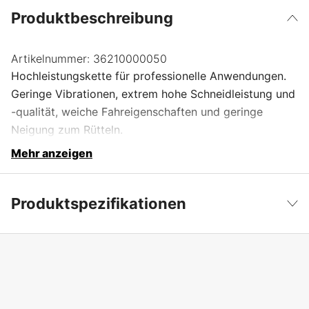
Produktbeschreibung
Artikelnummer:
36210000050
Hochleistungskette für professionelle Anwendungen.
Geringe Vibrationen, extrem hohe Schneidleistung und
-qualität, weiche Fahreigenschaften und geringe
Neigung zum Rütteln.
Mehr anzeigen
Produktspezifikationen
Anzahl der Antriebsglieder
50 Stk.
Weniger anzeigen
Treibgliedbreite
1,6 mm
Kettenteilung
3/8''