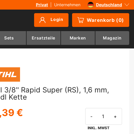
Privat
|
Unternehmen
Deutschland
Sverige
Login
Warenkorb
(
0
)
Danmark
Suomi
Sets
Ersatzteile
Marken
Magazin
Norge
hl 3/8'' Rapid Super (RS), 1,6 mm,
 dl Kette
,39 €
-
+
INKL. MWST