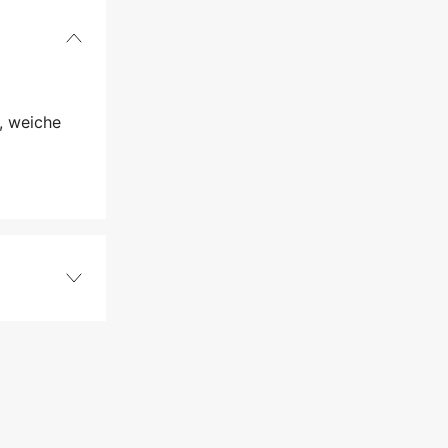
, weiche
115 Stk.
1,6 mm
3/8''