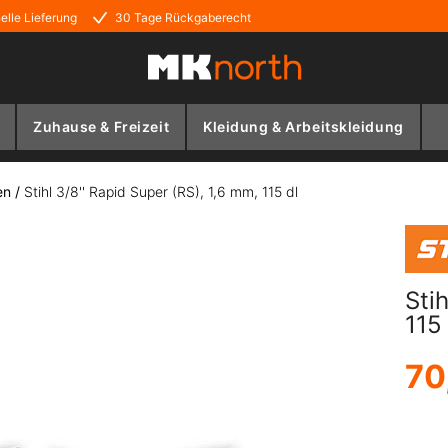
elle Lieferung
30 Tage Rückgaberecht
Zuhause & Freizeit
Kleidung & Arbeitskleidung
en
/
Stihl 3/8'' Rapid Super (RS), 1,6 mm, 115 dl
Sti
115
70