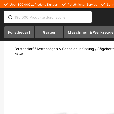
Über 300.000 zufriedene Kunden
Persönlicher Service
Schn
Forstbedarf
Garten
Maschinen & Werkzeuge
Forstbedarf
/
Kettensägen & Schneidausrüstung
/
Sägekett
Kette