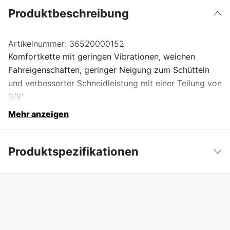
Produktbeschreibung
Artikelnummer:
36520000152
Komfortkette mit geringen Vibrationen, weichen
Fahreigenschaften, geringer Neigung zum Schütteln
und verbesserter Schneidleistung mit einer Teilung von
3/8".
Mehr anzeigen
Produktspezifikationen
Anzahl der Antriebsglieder
152 Stk.
Weniger anzeigen
Treibgliedbreite
1,6 mm
Kettenteilung
3/8''